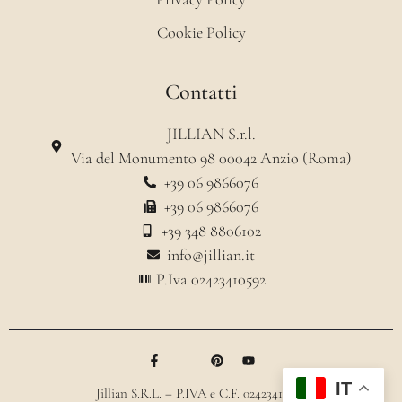
Cookie Policy
Contatti
JILLIAN S.r.l.
Via del Monumento 98 00042 Anzio (Roma)
+39 06 9866076
+39 06 9866076
+39 348 8806102
info@jillian.it
P.Iva 02423410592
IT
Jillian S.R.L. – P.IVA e C.F. 02423410592