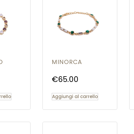
O
MINORCA
€
65.00
rello
Aggiungi al carrello