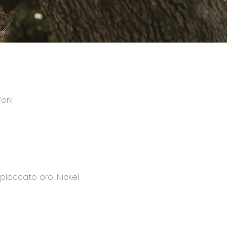
ork
placcato oro. Nickel