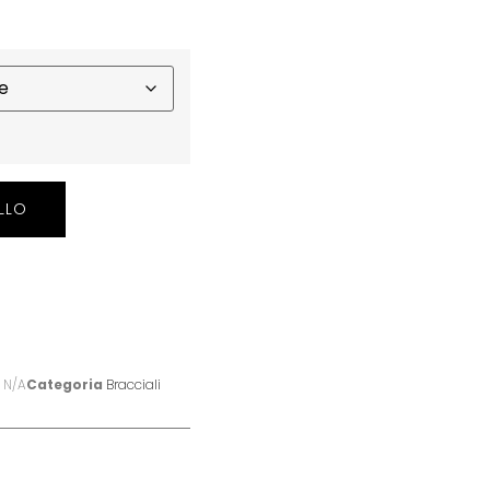
LLO
D
N/A
Categoria
Bracciali