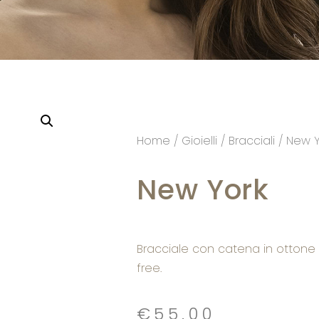
Home
/
Gioielli
/
Bracciali
/ New Y
New York
Bracciale con catena in ottone 
free.
€
55.00