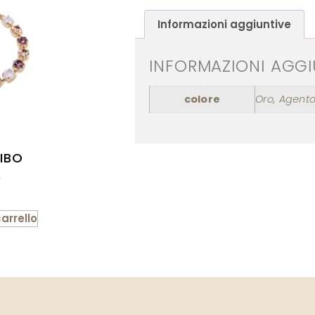
Informazioni aggiuntive
INFORMAZIONI AGGI
colore
Oro, Agento
IBO
0
arrello