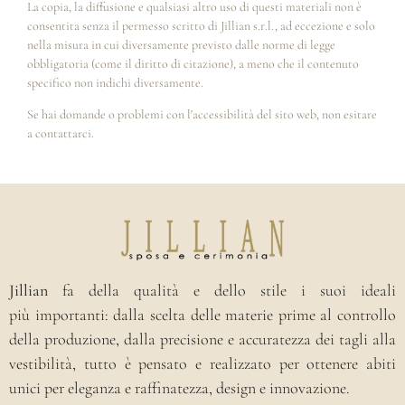
La copia, la diffusione e qualsiasi altro uso di questi materiali non è
consentita senza il permesso scritto di Jillian s.r.l., ad eccezione e solo
nella misura in cui diversamente previsto dalle norme di legge
obbligatoria (come il diritto di citazione), a meno che il contenuto
specifico non indichi diversamente.
Se hai domande o problemi con l'accessibilità del sito web, non esitare
a contattarci.
Jillian
fa della qualità e dello stile i suoi ideali
più importanti: dalla scelta delle materie prime al controllo
della produzione, dalla precisione e accuratezza dei tagli alla
vestibilità, tutto è pensato e realizzato per ottenere abiti
unici per eleganza e raffinatezza, design e innovazione.