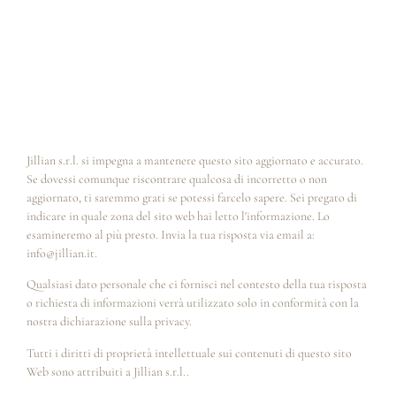
Jillian s.r.l. si impegna a mantenere questo sito aggiornato e accurato.
Se dovessi comunque riscontrare qualcosa di incorretto o non
aggiornato, ti saremmo grati se potessi farcelo sapere. Sei pregato di
indicare in quale zona del sito web hai letto l'informazione. Lo
esamineremo al più presto. Invia la tua risposta via email a:
info@
jillian.it
.
Qualsiasi dato personale che ci fornisci nel contesto della tua risposta
o richiesta di informazioni verrà utilizzato solo in conformità con la
nostra dichiarazione sulla privacy.
Tutti i diritti di proprietà intellettuale sui contenuti di questo sito
Web sono attribuiti a Jillian s.r.l..