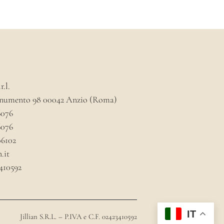
.l.
onumento 98 00042 Anzio (Roma)
6076
6076
06102
.it
3410592
IT
Jillian S.R.L. – P.IVA e C.F. 02423410592