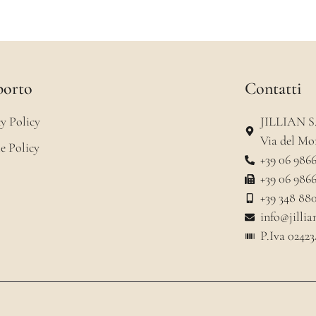
porto
Contatti
y Policy
JILLIAN S.r
Via del M
e Policy
+39 06 986
+39 06 986
+39 348 88
info@jillian
P.Iva 0242