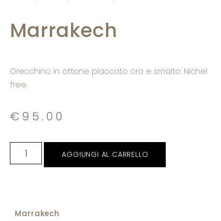
Marrakech
Orecchino in ottone placcato oro e smalto. Nichel
free.
€
95.00
AGGIUNGI AL CARRELLO
Marrakech