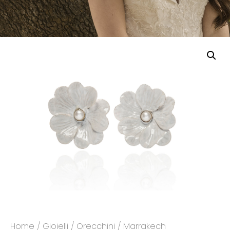
Home
/
Gioielli
/
Orecchini
/ Marrakech